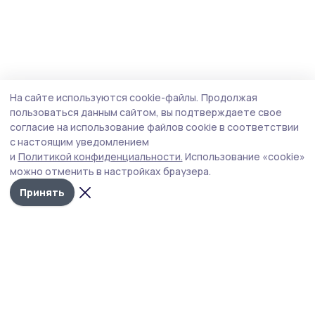
На сайте используются cookie-файлы.
Продолжая
пользоваться данным сайтом, вы подтверждаете свое
согласие на использование файлов cookie в соответствии
с настоящим уведомлением
и
Политикой конфиденциальности.
Использование «cookie»
можно отменить в настройках браузера.
Принять
РИА «ТОП68» -
Политика
конфиденциальности
новости
На сайте используются
Тамбова и
cookie-файлы. Продолжая