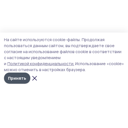
На сайте используются cookie-файлы.
Продолжая
пользоваться данным сайтом, вы подтверждаете свое
согласие на использование файлов cookie в соответствии
с настоящим уведомлением
и
Политикой конфиденциальности.
Использование «cookie»
можно отменить в настройках браузера.
Принять
РИА «ТОП68» -
Политика
конфиденциальности
новости
На сайте используются
Тамбова и
cookie-файлы. Продолжая