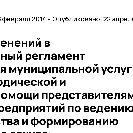
8 февраля 2014
• Опубликовано: 22 апрел
енений в
ный регламент
я муниципальной услуг
одической и
помощи представителя
предприятий по ведени
тва и формированию