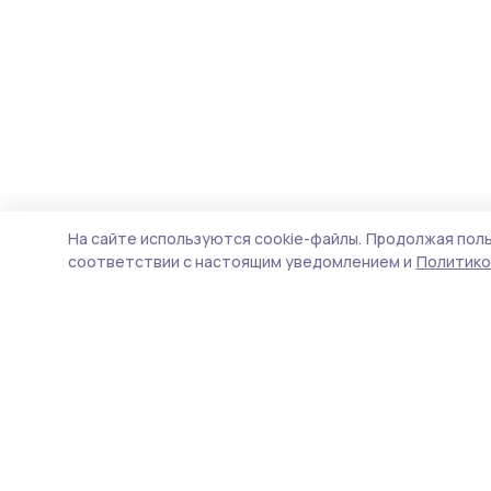
На сайте используются cookie-файлы.
Продолжая поль
соответствии с настоящим уведомлением и
Политико
РИА «ТОП68» -
П
новости Тамбова и
Н
области
ф
д
Учредитель и издатель
п