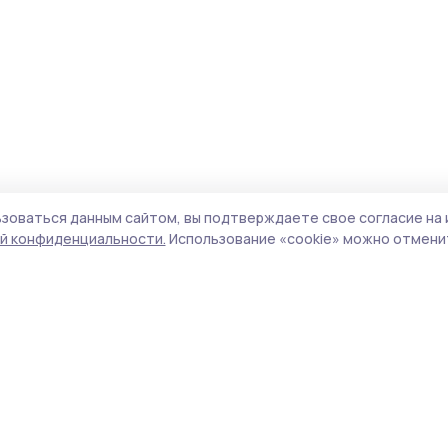
зоваться данным сайтом, вы подтверждаете свое согласие на 
й конфиденциальности.
Использование «cookie» можно отменит
олитика конфиденциальности
Форматы
Архив материалов
а сайте используются cookie-
айлы. Продолжая пользоваться
Проекты «РИА ТОП68»
анным сайтом, вы
Новости
одтверждаете свое согласие
Истории