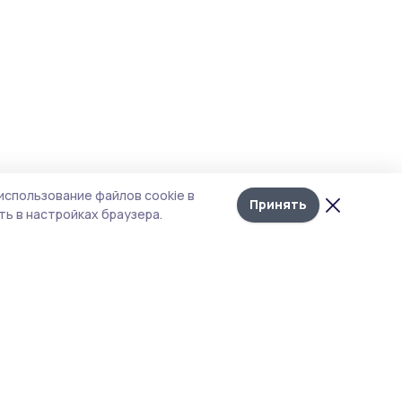
использование файлов cookie в
Принять
ь в настройках браузера.
Рубрики
Агентство
Экология
Контакты
Технологии
Документы НПА
Новости компаний
Типография
Мнение эксперта
Магазин РИА «ТОП68»