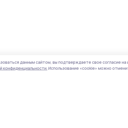
зоваться данным сайтом, вы подтверждаете свое согласие на 
й конфиденциальности.
Использование «cookie» можно отменит
олитика конфиденциальности
Форматы
Архив материалов
а сайте используются cookie-
айлы. Продолжая пользоваться
Проекты «РИА ТОП68»
анным сайтом, вы
Новости
одтверждаете свое согласие
Истории