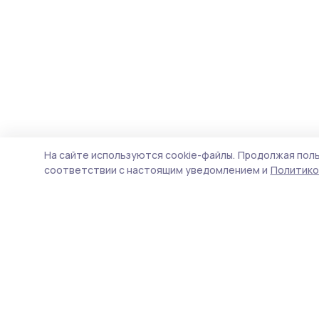
На сайте используются cookie-файлы.
Продолжая поль
соответствии с настоящим уведомлением и
Политико
РИА «ТОП68» -
П
новости Тамбова и
Н
области
ф
д
Учредитель и издатель
п