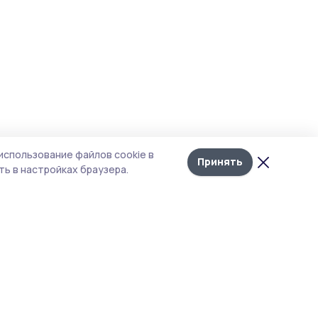
использование файлов cookie в
Принять
ь в настройках браузера.
Рубрики
Агентство
Экология
Контакты
Технологии
Документы НПА
Новости компаний
Типография
Мнение эксперта
Магазин РИА «ТОП68»