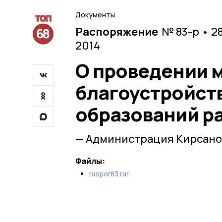
Документы
Распоряжение
№ 83-р • 2
2014
О проведении 
благоустройст
образований р
— Администрация Кирсано
Файлы:
raspor83.rar