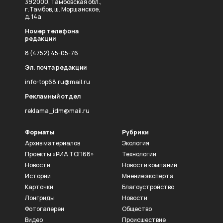
392000, Тамбовская обл.,
г.Тамбов, ш. Моршанское,
д. 14а
Номер телефона
редакции
8 (4752) 45-05-76
Эл. почта редакции
info-top68.ru@mail.ru
Рекламный отдел
reklama_idm@mail.ru
Форматы
Рубрики
Архив материалов
Экология
Проекты «РИА ТОП68»
Технологии
Новости
Новости компаний
Истории
Мнение эксперта
Карточки
Благоустройство
Лонгриды
Новости
Фотогалереи
Общество
Видео
Происшествие