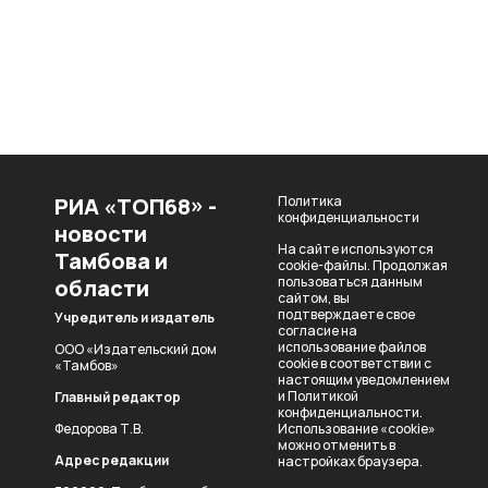
РИА «ТОП68» -
Политика
конфиденциальности
новости
На сайте используются
Тамбова и
cookie-файлы. Продолжая
пользоваться данным
области
сайтом, вы
подтверждаете свое
Учредитель и издатель
согласие на
использование файлов
ООО «Издательский дом
cookie в соответствии с
«Тамбов»
настоящим уведомлением
и
Политикой
Главный редактор
конфиденциальности
.
Федорова Т.В.
Использование «cookie»
можно отменить в
Адрес редакции
настройках браузера.