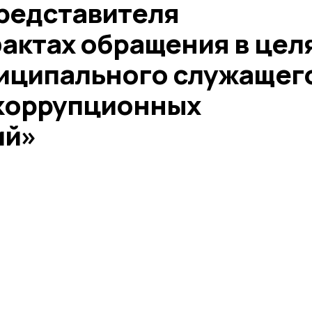
редставителя
актах обращения в цел
иципального служащег
коррупционных
ий»