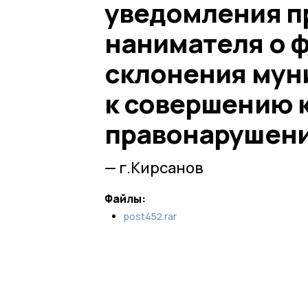
уведомления п
нанимателя о ф
склонения мун
к совершению 
правонарушен
— г.Кирсанов
Файлы:
post452.rar