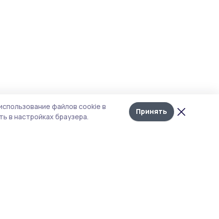
использование файлов cookie в
Принять
ь в настройках браузера.
Рубрики
Агентство
Экология
Контакты
Технологии
Документы НПА
Новости компаний
Типография
Мнение эксперта
Магазин РИА «ТОП68»