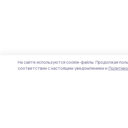
На сайте используются cookie-файлы.
Продолжая поль
соответствии с настоящим уведомлением и
Политико
РИА «ТОП68» -
П
новости Тамбова и
Н
области
ф
д
Учредитель и издатель
п