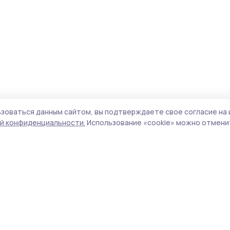
зоваться данным сайтом, вы подтверждаете свое согласие на 
й конфиденциальности.
Использование «cookie» можно отменит
олитика конфиденциальности
Форматы
Архив материалов
а сайте используются cookie-
айлы. Продолжая пользоваться
Проекты «РИА ТОП68»
анным сайтом, вы
Новости
одтверждаете свое согласие
Истории