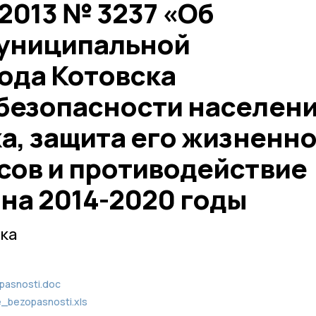
.2013 № 3237 «Об
униципальной
ода Котовска
безопасности населен
а, защита его жизненн
сов и противодействие
на 2014-2020 годы
ка
pasnosti.doc
_bezopasnosti.xls