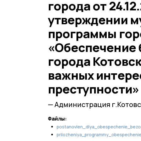
города от 24.12
утверждении м
программы гор
«Обеспечение 
города Котовск
важных интере
преступности» 
— Администрация г.Котовс
Файлы:
postanovlen_dlya_obespechenie_bezo
prilozheniya_programmy_obespechenie