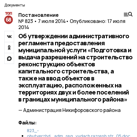
Документы
Постановление
№ 823 • 7 июля 2014
• Опубликовано: 17 июля
2014
Об утверждении административного
регламента предоставления
муниципальной услуги «Подготовка и
выдача разрешений на строительство
реконструкцию объектов
капитального строительства, а
также на ввод объектов в
эксплуатацию, расположенных на
территориях двух и более поселений
в границах муниципального района»
— Администрация Никифоровского района
Файлы:
823_-
obutverzhd._adm_reg_vydach.razresh.str_05.doc