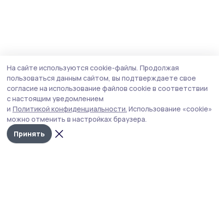
На сайте используются cookie-файлы.
Продолжая
пользоваться данным сайтом, вы подтверждаете свое
согласие на использование файлов cookie в соответствии
с настоящим уведомлением
и
Политикой конфиденциальности.
Использование «cookie»
можно отменить в настройках браузера.
Принять
РИА «ТОП68» -
Политика
конфиденциальности
новости
На сайте используются
Тамбова и
cookie-файлы. Продолжая