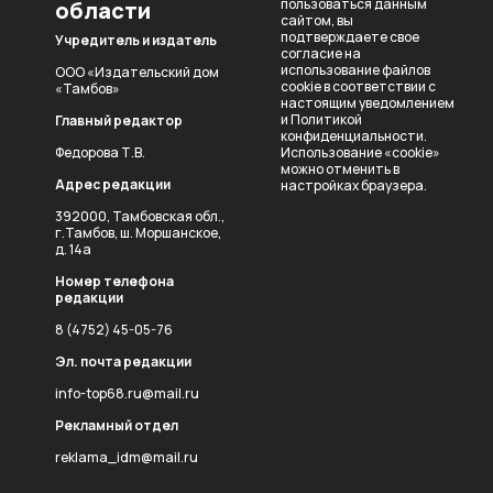
пользоваться данным
области
сайтом, вы
подтверждаете свое
Учредитель и издатель
согласие на
использование файлов
ООО «Издательский дом
cookie в соответствии с
«Тамбов»
настоящим уведомлением
и
Политикой
Главный редактор
конфиденциальности
.
Федорова Т.В.
Использование «cookie»
можно отменить в
Адрес редакции
настройках браузера.
392000, Тамбовская обл.,
г.Тамбов, ш. Моршанское,
д. 14а
Номер телефона
редакции
8 (4752) 45-05-76
Эл. почта редакции
info-top68.ru@mail.ru
Рекламный отдел
reklama_idm@mail.ru