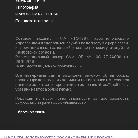
Документы НПА
Типография
Магазин РИА «ТОП68»
Подписка на газеты
Сетевое издание «РИА «ТОП68», зарегистрировано
Управлением Федеральной службы по надзору в сфере связи,
информационных технологий и массовых коммуникаций по
Тамбовской области.
Регистрационный номер СМИ: ЭЛ № ФС 77-74008 от
29.10.2018.
Знак информационной продукции 18+.
Все материалы сайта защищены законом об авторских
правах. При полном или частичном цитировании материалов
наличие активной гиперссылки на источник https://top68.ru и
указание автора обязательно.
Редакция не несет ответственности за достоверность
информации в рекламных объявлениях.
Обратная связь
На сайте используются cookie-файлы.
Продолжая