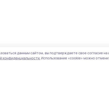
зоваться данным сайтом, вы подтверждаете свое согласие на 
й конфиденциальности.
Использование «cookie» можно отменит
олитика конфиденциальности
Форматы
Архив материалов
а сайте используются cookie-
айлы. Продолжая пользоваться
Проекты «РИА ТОП68»
анным сайтом, вы
Новости
одтверждаете свое согласие
Истории