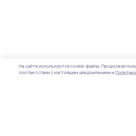
На сайте используются cookie-файлы.
Продолжая поль
соответствии с настоящим уведомлением и
Политико
РИА «ТОП68» -
П
новости Тамбова и
Н
области
ф
д
Учредитель и издатель
п