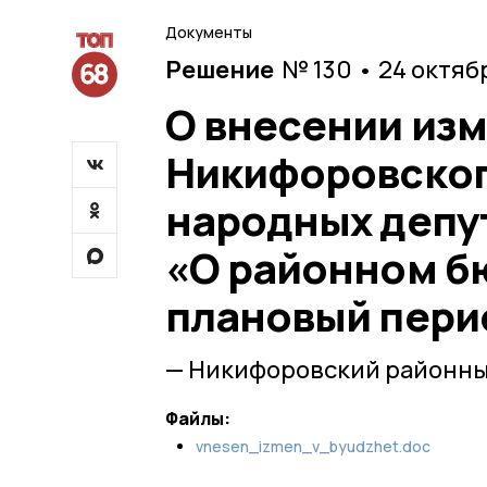
Документы
Решение
№ 130 • 24 октяб
О внесении из
Никифоровског
народных депут
«О районном бю
плановый перио
— Никифоровский районны
Файлы:
vnesen_izmen_v_byudzhet.doc