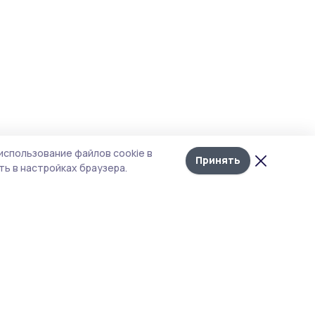
использование файлов cookie в
Принять
ь в настройках браузера.
Рубрики
Агентство
Экология
Контакты
Технологии
Документы НПА
Новости компаний
Типография
Мнение эксперта
Магазин РИА «ТОП68»