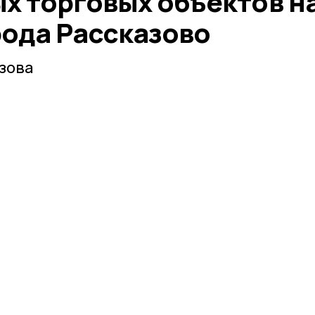
х торговых объектов н
рода Рассказово
зова