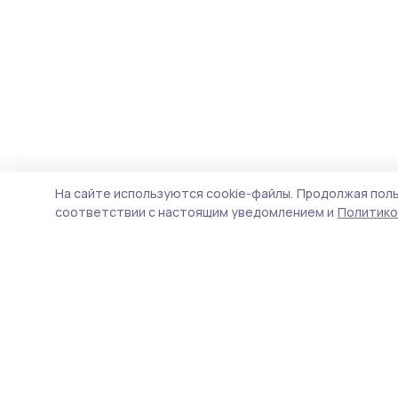
На сайте используются cookie-файлы.
Продолжая поль
соответствии с настоящим уведомлением и
Политико
РИА «ТОП68» -
П
новости Тамбова и
Н
области
ф
д
Учредитель и издатель
п