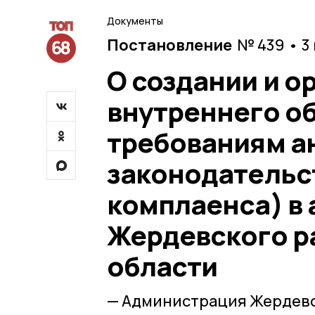
Документы
Постановление
№ 439 • 3
О создании и о
внутреннего о
требованиям а
законодательс
комплаенса) в
Жердевского р
области
— Администрация Жердевс