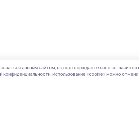
зоваться данным сайтом, вы подтверждаете свое согласие на 
й конфиденциальности.
Использование «cookie» можно отменит
олитика конфиденциальности
Форматы
Архив материалов
а сайте используются cookie-
айлы. Продолжая пользоваться
Проекты «РИА ТОП68»
анным сайтом, вы
Новости
одтверждаете свое согласие
Истории