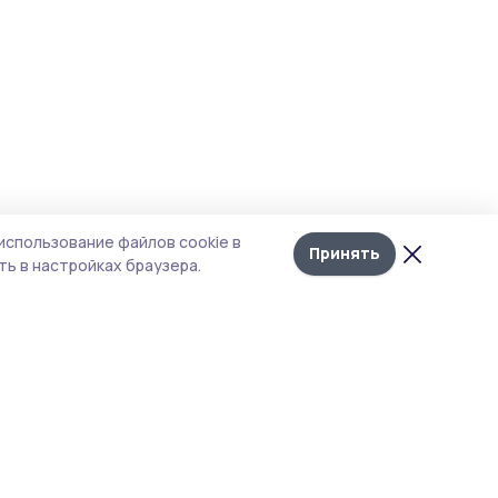
использование файлов cookie в
Принять
ь в настройках браузера.
Рубрики
Агентство
Экология
Контакты
Технологии
Документы НПА
Новости компаний
Типография
Мнение эксперта
Магазин РИА «ТОП68»