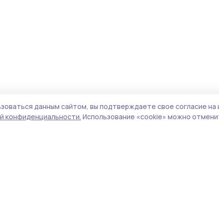
зоваться данным сайтом, вы подтверждаете свое согласие на 
й конфиденциальности.
Использование «cookie» можно отменит
олитика конфиденциальности
Форматы
Архив материалов
а сайте используются cookie-
айлы. Продолжая пользоваться
Проекты «РИА ТОП68»
анным сайтом, вы
Новости
одтверждаете свое согласие
Истории