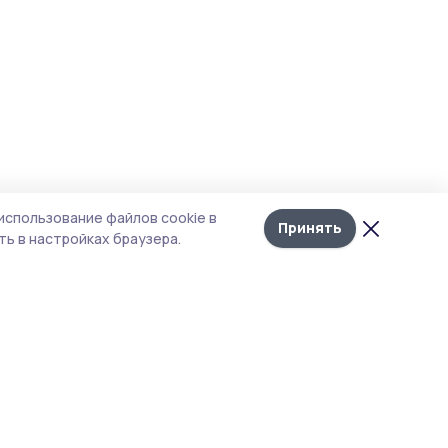
использование файлов cookie в
Принять
ь в настройках браузера.
Рубрики
Агентство
Экология
Контакты
Технологии
Документы НПА
Новости компаний
Типография
Мнение эксперта
Магазин РИА «ТОП68»