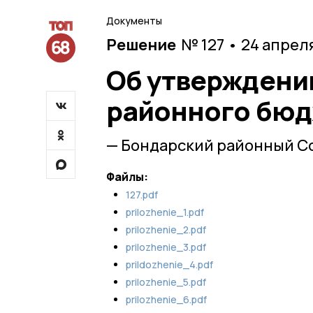
Документы
Решение
№ 127 • 24 апрел
Об утверждени
районного бюдж
— Бондарский районный С
Файлы:
127.pdf
prilozhenie_1.pdf
prilozhenie_2.pdf
prilozhenie_3.pdf
prildozhenie_4.pdf
prilozhenie_5.pdf
prilozhenie_6.pdf