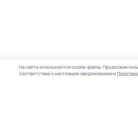
На сайте используются cookie-файлы.
Продолжая поль
соответствии с настоящим уведомлением и
Политико
РИА «ТОП68» -
П
новости Тамбова и
Н
области
ф
д
Учредитель и издатель
п