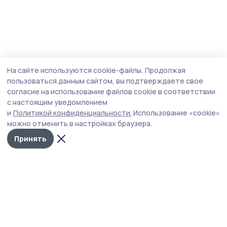
На сайте используются cookie-файлы.
Продолжая
пользоваться данным сайтом, вы подтверждаете свое
согласие на использование файлов cookie в соответствии
с настоящим уведомлением
и
Политикой конфиденциальности.
Использование «cookie»
можно отменить в настройках браузера.
Принять
РИА «ТОП68» -
Политика
конфиденциальности
новости
На сайте используются
Тамбова и
cookie-файлы. Продолжая