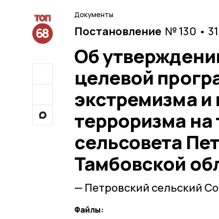
Документы
Постановление
№ 130 • 3
Об утверждени
целевой прогр
экстремизма и
терроризма на
сельсовета Пе
Тамбовской обл
— Петровский сельский Со
Файлы: