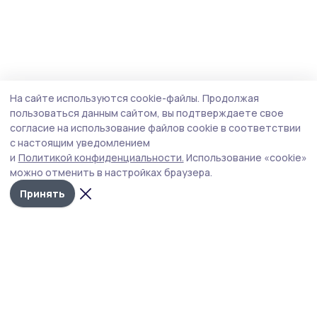
На сайте используются cookie-файлы.
Продолжая
пользоваться данным сайтом, вы подтверждаете свое
согласие на использование файлов cookie в соответствии
с настоящим уведомлением
и
Политикой конфиденциальности.
Использование «cookie»
можно отменить в настройках браузера.
Принять
РИА «ТОП68» -
Политика
конфиденциальности
новости
На сайте используются
Тамбова и
cookie-файлы. Продолжая