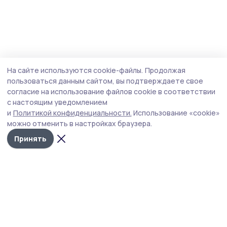
На сайте используются cookie-файлы.
Продолжая
пользоваться данным сайтом, вы подтверждаете свое
согласие на использование файлов cookie в соответствии
с настоящим уведомлением
и
Политикой конфиденциальности.
Использование «cookie»
можно отменить в настройках браузера.
Принять
РИА «ТОП68» -
Политика
конфиденциальности
новости
На сайте используются
Тамбова и
cookie-файлы. Продолжая