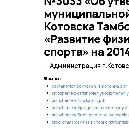
№3033 «Об утв
муниципальной
Котовска Тамб
«Развитие физи
спорта» на 201
— Администрация г.Котовс
Файлы:
postanovlenieovneseniiizmeneniy2.pdf
prilozheniekpostanovleniyuobizmeneniy
prilozhenieno1indikatory.pdf
prilozhenieno2programmnyemeropriyati
prilozhenieno3resursnoeobespechenie.
programmarazvitiefizicheskoykulturyis