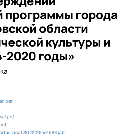
ерждении
 программы города
овской области
ческой культуры и
4-2020 годы»
ка
ah.pdf
ya1.pdf
pdf
portasizmot28122018no1698.pdf