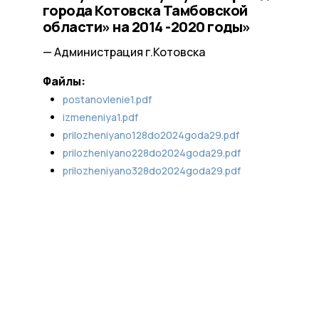
города Котовска Тамбовской
области» на 2014 -2020 годы»
— Администрация г.Котовска
Файлы:
postanovlenie1.pdf
izmeneniya1.pdf
prilozheniyano128do2024goda29.pdf
prilozheniyano228do2024goda29.pdf
prilozheniyano328do2024goda29.pdf