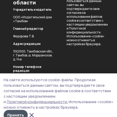
пользоваться данным
области
сайтом, вы
подтверждаете свое
Учредитель и издатель
согласие на
использование файлов
ООО «Издательский дом
cookie в соответствии с
«Тамбов»
настоящим уведомлением
и
Политикой
Главный редактор
конфиденциальности
.
Федорова Т.В.
Использование «cookie»
можно отменить в
Адрес редакции
настройках браузера.
392000, Тамбовская обл.,
г.Тамбов, ш. Моршанское,
д. 14а
Номер телефона
редакции
8 (4752) 45-05-76
На сайте используются cookie-файлы.
Продолжая
пользоваться данным сайтом, вы подтверждаете свое
Эл. почта редакции
согласие на использование файлов cookie в соответствии
info-top68.ru@mail.ru
с настоящим уведомлением
Рекламный отдел
и
Политикой конфиденциальности.
Использование «cookie»
можно отменить в настройках браузера.
reklama_idm@mail.ru
Принять