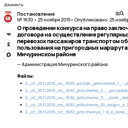
Документы
Постановление
№ 1630 • 25 ноября 2015
• Опубликовано: 25 ноябр
О проведении конкурса на право заклю
договора на осуществление регулярны
перевозок пассажиров транспортом о
пользования на пригородных маршрута
Мичуринском районе
— Администрация Мичуринского района
Файлы:
2._ot_25.11.2015_no_1630_postan._prilozhenie_1_-_k
2._ot_25.11.2015_no_1630_prilozhenie_2_-_poryadok
2._ot_25.11.2015_no_1630_prilozhenie_3_-_konk._do
2._ot_25.11.2015_no_1630_prilozhenie_10_dogov._k_
2._ot_25.11.2015_no_1630_prilozheniya_1-9_k_konk.