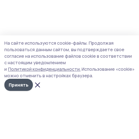
На сайте используются cookie-файлы.
Продолжая
пользоваться данным сайтом, вы подтверждаете свое
согласие на использование файлов cookie в соответствии
с настоящим уведомлением
и
Политикой конфиденциальности.
Использование «cookie»
можно отменить в настройках браузера.
Принять
РИА «ТОП68» -
Политика
конфиденциальности
новости
На сайте используются
Тамбова и
cookie-файлы. Продолжая