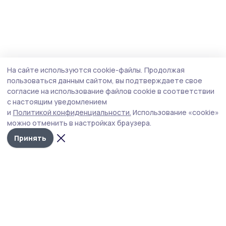
На сайте используются cookie-файлы.
Продолжая
пользоваться данным сайтом, вы подтверждаете свое
согласие на использование файлов cookie в соответствии
с настоящим уведомлением
и
Политикой конфиденциальности.
Использование «cookie»
можно отменить в настройках браузера.
Принять
РИА «ТОП68» -
Политика
конфиденциальности
новости
На сайте используются
Тамбова и
cookie-файлы. Продолжая