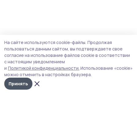
На сайте используются cookie-файлы.
Продолжая
пользоваться данным сайтом, вы подтверждаете свое
согласие на использование файлов cookie в соответствии
с настоящим уведомлением
и
Политикой конфиденциальности.
Использование «cookie»
можно отменить в настройках браузера.
Принять
РИА «ТОП68» -
Политика
конфиденциальности
новости
На сайте используются
Тамбова и
cookie-файлы. Продолжая