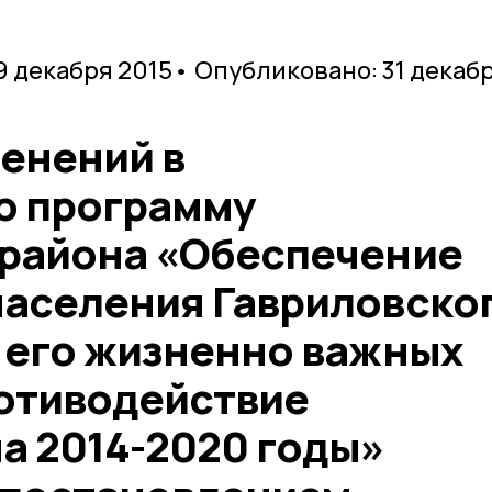
9 декабря 2015
• Опубликовано: 31 декаб
енений в
ю программу
 района «Обеспечение
населения Гавриловско
 его жизненно важных
ротиводействие
а 2014-2020 годы»