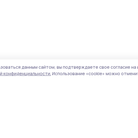
зоваться данным сайтом, вы подтверждаете свое согласие на 
й конфиденциальности.
Использование «cookie» можно отменит
олитика конфиденциальности
Форматы
Архив материалов
а сайте используются cookie-
айлы. Продолжая пользоваться
Проекты «РИА ТОП68»
анным сайтом, вы
Новости
одтверждаете свое согласие
Истории