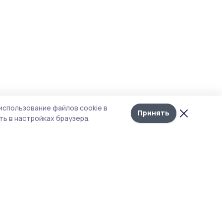
использование файлов cookie в
Принять
ь в настройках браузера.
Рубрики
Агентство
Экология
Контакты
Технологии
Документы НПА
Новости компаний
Типография
Мнение эксперта
Магазин РИА «ТОП68»