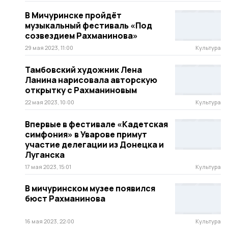
В Мичуринске пройдёт
музыкальный фестиваль «Под
созвездием Рахманинова»
29 мая 2023, 11:00
Культура
Тамбовский художник Лена
Ланина нарисовала авторскую
открытку с Рахманиновым
22 мая 2023, 10:00
Культура
Впервые в фестивале «Кадетская
симфония» в Уварове примут
участие делегации из Донецка и
Луганска
17 мая 2023, 15:01
Культура
В мичуринском музее появился
бюст Рахманинова
16 мая 2023, 22:00
Культура