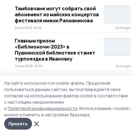
Тамбовчане могут собрать свой
абонемент из майских концертов
фестиваля имени Рахманинова
5 мая 2023, 10:18
Культура
Главным призом
«Библионочи-2023» в
Пушкинской библиотеке станет
турпоездка в Ивановку
3 мая 2023, 13:30
Культура
Новая выставка в областной
На сайте используются cookie-файлы.
Продолжая
картинной галерее раскроет
пользоваться данным сайтом, вы подтверждаете свое
секреты очарования Ивановки
согласие на использование файлов cookie в соответствии
(фото)
с настоящим уведомлением
27 апреля 2023, 21:01
Культура
и
Политикой конфиденциальности.
Использование «cookie»
можно отменить в настройках браузера.
Студенты-волонтёры очистили
территорию бывшего имения
Принять
семьи Рахманиновых