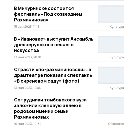
В Мичуринске состоится
фестиваль «Под созвездием
Рахманинова»
15 мая 2023, 11:16
Культура
В «Ивановке» выступит Ансамбль
древнерусского певчего
искусства
13 мая 2023, 20:10
Культура
Страсти «по-рахманиновски»: в
драмтеатре показали спектакль
«В сиреневом саду» (фото)
13 мая 2023, 12:46
Культура
Сотрудники тамбовского вуза
заложили кленовую аллею в
родовом имении семьи
Рахманиновых
10 мая 2023, 10:30
Общество