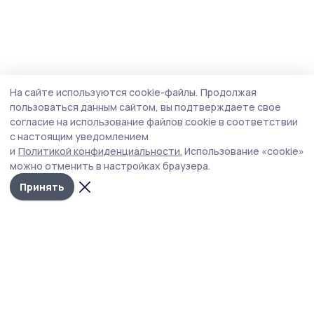
На сайте используются cookie-файлы.
Продолжая
пользоваться данным сайтом, вы подтверждаете свое
согласие на использование файлов cookie в соответствии
с настоящим уведомлением
и
Политикой конфиденциальности.
Использование «cookie»
можно отменить в настройках браузера.
Принять
РИА «ТОП68» -
Политика
конфиденциальности
новости
На сайте используются
Тамбова и
cookie-файлы. Продолжая
пользоваться данным
области