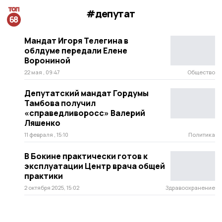
#депутат
Мандат Игоря Телегина в
облдуме передали Елене
Ворониной
22 мая , 09:47
Общество
Депутатский мандат Гордумы
Тамбова получил
«справедливоросс» Валерий
Ляшенко
11 февраля , 15:10
Политика
В Бокине практически готов к
эксплуатации Центр врача общей
практики
2 октября 2025, 15:02
Здравоохранение