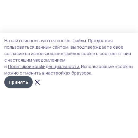
На сайте используются cookie-файлы.
Продолжая
пользоваться данным сайтом, вы подтверждаете свое
согласие на использование файлов cookie в соответствии
с настоящим уведомлением
и
Политикой конфиденциальности.
Использование «cookie»
можно отменить в настройках браузера.
Принять
РИА «ТОП68» -
Политика
конфиденциальности
новости
На сайте используются
Тамбова и
cookie-файлы. Продолжая
пользоваться данным
области