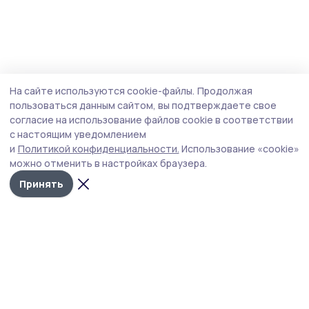
На сайте используются cookie-файлы.
Продолжая
пользоваться данным сайтом, вы подтверждаете свое
согласие на использование файлов cookie в соответствии
с настоящим уведомлением
и
Политикой конфиденциальности.
Использование «cookie»
можно отменить в настройках браузера.
Принять
РИА «ТОП68» -
Политика
конфиденциальности
новости
На сайте используются
Тамбова и
cookie-файлы. Продолжая
пользоваться данным
области