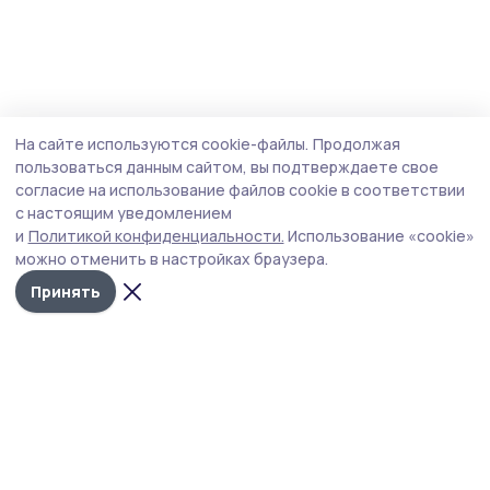
На сайте используются cookie-файлы.
Продолжая
пользоваться данным сайтом, вы подтверждаете свое
согласие на использование файлов cookie в соответствии
с настоящим уведомлением
и
Политикой конфиденциальности.
Использование «cookie»
можно отменить в настройках браузера.
Принять
РИА «ТОП68» -
Политика
конфиденциальности
новости
На сайте используются
Тамбова и
cookie-файлы. Продолжая
пользоваться данным
области