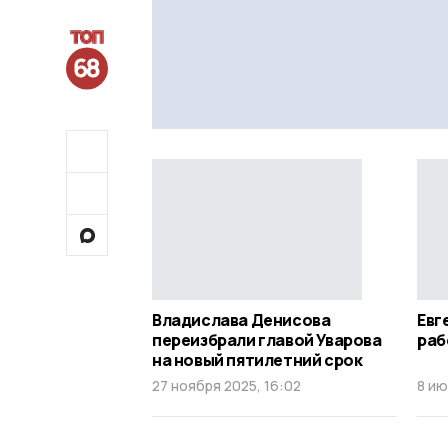
Владислава Денисова
Евг
переизбрали главой Уварова
раб
на новый пятилетний срок
27 ноября 2025, 16:02
8 ию