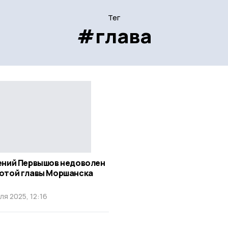
Тег
#глава
ений Первышов недоволен
отой главы Моршанска
ля 2025, 12:16