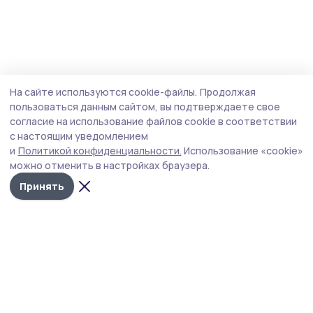
На сайте используются cookie-файлы.
Продолжая
пользоваться данным сайтом, вы подтверждаете свое
согласие на использование файлов cookie в соответствии
с настоящим уведомлением
и
Политикой конфиденциальности.
Использование «cookie»
можно отменить в настройках браузера.
Принять
РИА «ТОП68» -
Политика
конфиденциальности
новости
На сайте используются
Тамбова и
cookie-файлы. Продолжая
пользоваться данным
области