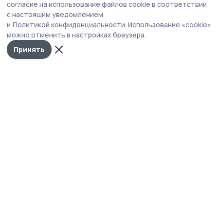
согласие на использование файлов cookie в соответствии
с настоящим уведомлением
и
Политикой конфиденциальности.
Использование «cookie»
можно отменить в настройках браузера.
Принять
РИА «ТОП68» -
Политика
конфиденциальности
новости
На сайте используются
Тамбова и
cookie-файлы. Продолжая
пользоваться данным
области
сайтом, вы
подтверждаете свое
Учредитель и издатель
согласие на
использование файлов
ООО «Издательский дом
cookie в соответствии с
«Тамбов»
настоящим уведомлением
и
Политикой
Главный редактор
конфиденциальности
.
Федорова Т.В.
Использование «cookie»
можно отменить в
Адрес редакции
настройках браузера.