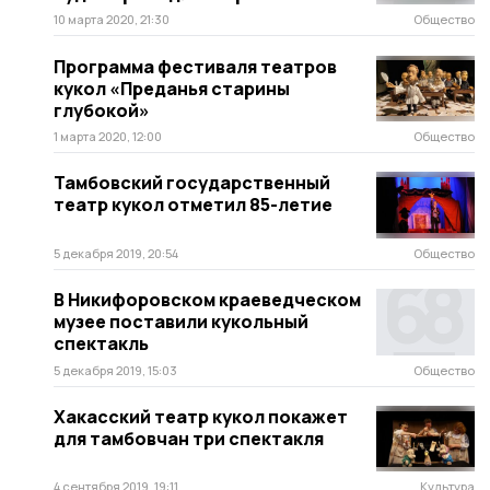
10 марта 2020, 21:30
Общество
Программа фестиваля театров
кукол «Преданья старины
глубокой»
1 марта 2020, 12:00
Общество
Тамбовский государственный
театр кукол отметил 85-летие
5 декабря 2019, 20:54
Общество
В Никифоровском краеведческом
музее поставили кукольный
спектакль
5 декабря 2019, 15:03
Общество
Хакасский театр кукол покажет
для тамбовчан три спектакля
4 сентября 2019, 19:11
Культура