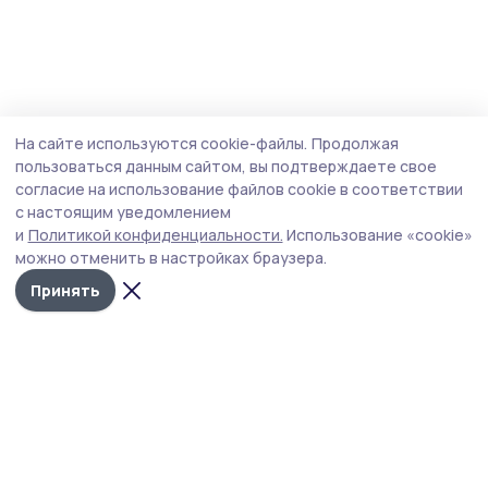
На сайте используются cookie-файлы.
Продолжая
пользоваться данным сайтом, вы подтверждаете свое
согласие на использование файлов cookie в соответствии
с настоящим уведомлением
и
Политикой конфиденциальности.
Использование «cookie»
можно отменить в настройках браузера.
Принять
РИА «ТОП68» -
Политика
конфиденциальности
новости
На сайте используются
Тамбова и
cookie-файлы. Продолжая
пользоваться данным
области