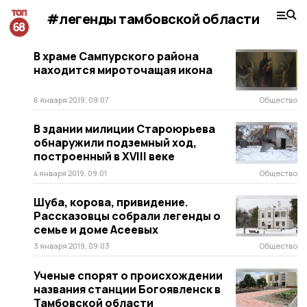
#легенды тамбовской области
В храме Сампурского района
находится мироточащая икона
6 января 2019, 09:07
Общество
В здании милиции Староюрьева
обнаружили подземный ход,
построенный в XVIII веке
4 января 2019, 09:01
Общество
Шуба, корова, привидение.
Рассказовцы собрали легенды о
семье и доме Асеевых
3 января 2019, 09:03
Общество
Ученые спорят о происхождении
названия станции Богоявленск в
Тамбовской области