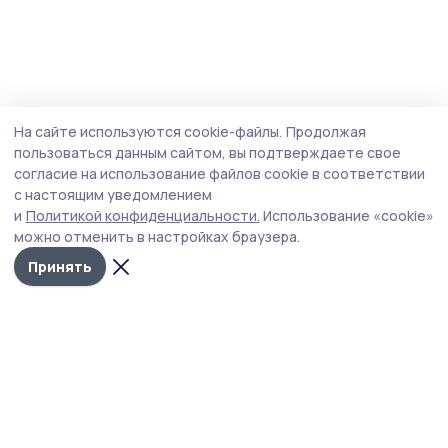
На сайте используются cookie-файлы.
Продолжая
пользоваться данным сайтом, вы подтверждаете свое
согласие на использование файлов cookie в соответствии
с настоящим уведомлением
и
Политикой конфиденциальности.
Использование «cookie»
можно отменить в настройках браузера.
Принять
РИА «ТОП68» -
Политика
конфиденциальности
новости
На сайте используются
Тамбова и
cookie-файлы. Продолжая
пользоваться данным
области