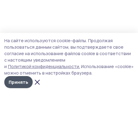
На сайте используются cookie-файлы.
Продолжая
пользоваться данным сайтом, вы подтверждаете свое
согласие на использование файлов cookie в соответствии
с настоящим уведомлением
и
Политикой конфиденциальности.
Использование «cookie»
можно отменить в настройках браузера.
Принять
РИА «ТОП68» -
Политика
конфиденциальности
новости
На сайте используются
Тамбова и
cookie-файлы. Продолжая
пользоваться данным
области