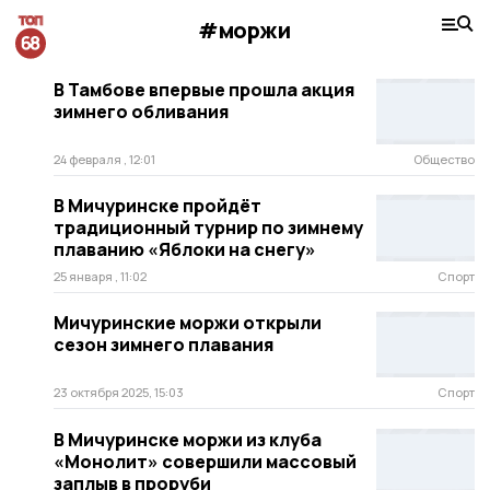
#моржи
В Тамбове впервые прошла акция
зимнего обливания
24 февраля , 12:01
Общество
В Мичуринске пройдёт
традиционный турнир по зимнему
плаванию «Яблоки на снегу»
25 января , 11:02
Спорт
Мичуринские моржи открыли
сезон зимнего плавания
23 октября 2025, 15:03
Спорт
В Мичуринске моржи из клуба
«Монолит» совершили массовый
заплыв в проруби