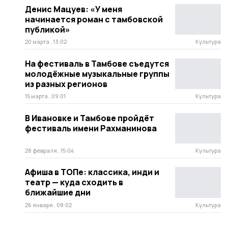
Денис Мацуев: «У меня
начинается роман с тамбовской
публикой»
20 марта , 13:02
Культура
На фестиваль в Тамбове съедутся
молодёжные музыкальные группы
из разных регионов
15 марта , 09:01
Культура
В Ивановке и Тамбове пройдёт
фестиваль имени Рахманинова
28 февраля , 15:04
Культура
Афиша в ТОПе: классика, инди и
театр — куда сходить в
ближайшие дни
26 января , 08:02
Культура