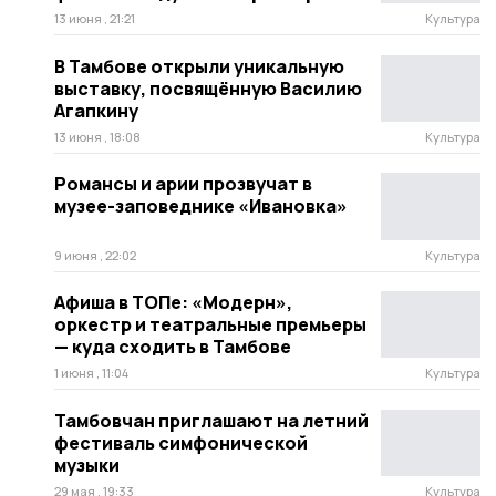
13 июня , 21:21
Культура
В Тамбове открыли уникальную
выставку, посвящённую Василию
Агапкину
13 июня , 18:08
Культура
Романсы и арии прозвучат в
музее-заповеднике «Ивановка»
9 июня , 22:02
Культура
Афиша в ТОПе: «Модерн»,
оркестр и театральные премьеры
— куда сходить в Тамбове
1 июня , 11:04
Культура
Тамбовчан приглашают на летний
фестиваль симфонической
музыки
29 мая , 19:33
Культура