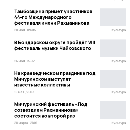
Тамбовщина примет участников
44-го Международного
фестиваля имени Рахманинова
28 мая , 09:05
Культура
В Бондарском округе пройдёт VIII
фестиваль музыки Чайковского
26 мая , 15:02
Культура
На краеведческом празднике под
Мичуринском выступят
известные коллективы
16 мая , 21:03
Культура
Мичуринский фестиваль «Под
созвездием Рахманинова»
состоится во второй раз
28 марта , 21:01
Культура