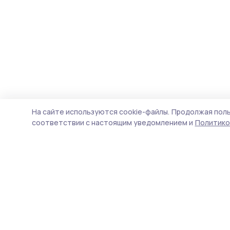
На сайте используются cookie-файлы.
Продолжая поль
соответствии с настоящим уведомлением и
Политико
РИА «ТОП68» -
П
новости Тамбова и
Н
области
ф
д
Учредитель и издатель
п