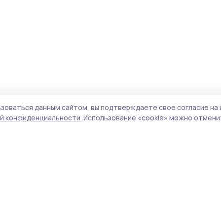
зоваться данным сайтом, вы подтверждаете свое согласие на 
й конфиденциальности.
Использование «cookie» можно отменит
олитика конфиденциальности
Форматы
Архив материалов
а сайте используются cookie-
айлы. Продолжая пользоваться
Проекты «РИА ТОП68»
анным сайтом, вы
Новости
одтверждаете свое согласие
Истории