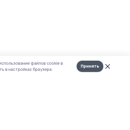
использование файлов cookie в
Принять
ь в настройках браузера.
Рубрики
Агентство
Экология
Контакты
Технологии
Документы НПА
Новости компаний
Типография
Мнение эксперта
Магазин РИА «ТОП68»