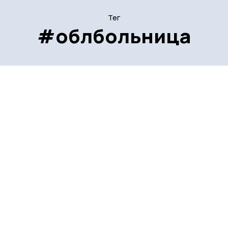
Тег
#облбольница