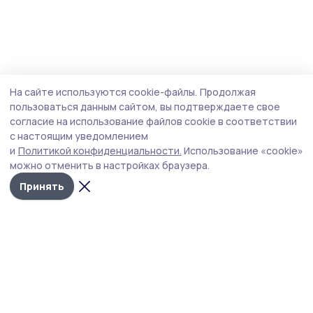
На сайте используются cookie-файлы.
Продолжая
пользоваться данным сайтом, вы подтверждаете свое
согласие на использование файлов cookie в соответствии
с настоящим уведомлением
и
Политикой конфиденциальности.
Использование «cookie»
можно отменить в настройках браузера.
Принять
РИА «ТОП68» -
Политика
конфиденциальности
новости
На сайте используются
Тамбова и
cookie-файлы. Продолжая
пользоваться данным
области