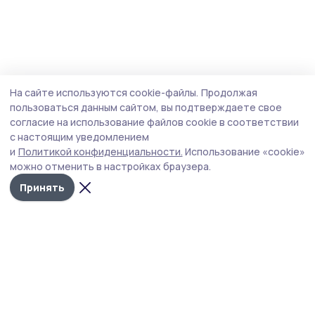
На сайте используются cookie-файлы.
Продолжая
пользоваться данным сайтом, вы подтверждаете свое
согласие на использование файлов cookie в соответствии
с настоящим уведомлением
и
Политикой конфиденциальности.
Использование «cookie»
можно отменить в настройках браузера.
Принять
РИА «ТОП68» -
Политика
конфиденциальности
новости
На сайте используются
Тамбова и
cookie-файлы. Продолжая
пользоваться данным
области