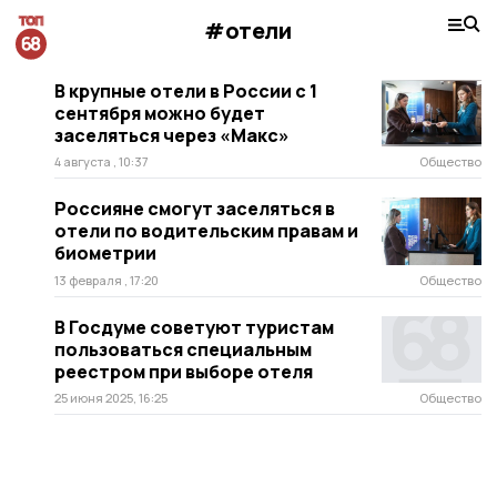
#отели
В крупные отели в России с 1
сентября можно будет
заселяться через «Макс»
4 августа , 10:37
Общество
Россияне смогут заселяться в
отели по водительским правам и
биометрии
13 февраля , 17:20
Общество
В Госдуме советуют туристам
пользоваться специальным
реестром при выборе отеля
25 июня 2025, 16:25
Общество