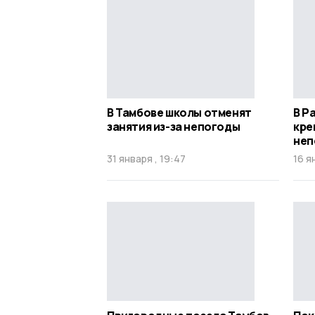
В Тамбове школы отменят
В Р
занятия из-за непогоды
кре
неп
31 января , 19:47
16 я