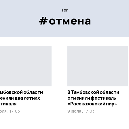
Тег
#отмена
амбовской области
В Тамбовской области
енили два летних
отменили фестиваль
тиваля
«Рассказовский пир»
юля , 17:03
9 июля , 17:03