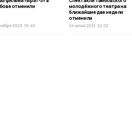
аз фильма «Брат-3» в
Спектакли Тамбовского
бове отменили
молодёжного театра на
ближайшие две недели
отменили
оября 2023, 16:40
24 июня 2021, 22:02