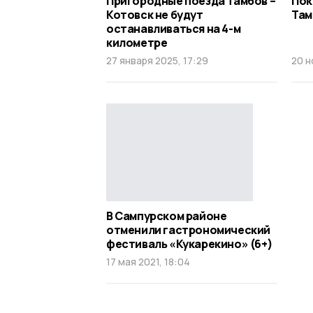
Пригородные поезда Тамбов –
Пок
Котовск не будут
Там
останавливаться на 4-м
километре
27 января 2025, 17:29
20 н
В Сампурском районе
отменили гастрономический
фестиваль «Кукарекино» (6+)
17 мая 2021, 18:04