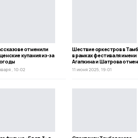
ассказове отменили
Шествие оркестров в Там
щенские купания из-за
в рамках фестиваля имени
огоды
Агапкина и Шатрова отме
нваря , 10:02
11 июня 2025, 19:01