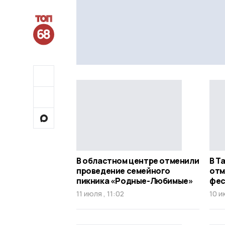
В областном центре отменили
В Т
проведение семейного
отм
пикника «Родные-Любимые»
фес
11 июля , 11:02
10 и