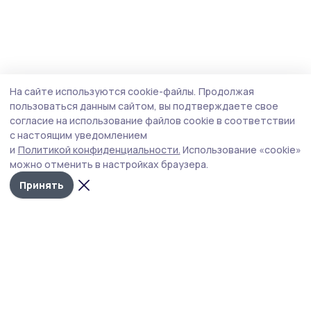
На сайте используются cookie-файлы.
Продолжая
пользоваться данным сайтом, вы подтверждаете свое
согласие на использование файлов cookie в соответствии
с настоящим уведомлением
и
Политикой конфиденциальности.
Использование «cookie»
можно отменить в настройках браузера.
Принять
РИА «ТОП68» -
Политика
конфиденциальности
новости
На сайте используются
Тамбова и
cookie-файлы. Продолжая
пользоваться данным
области