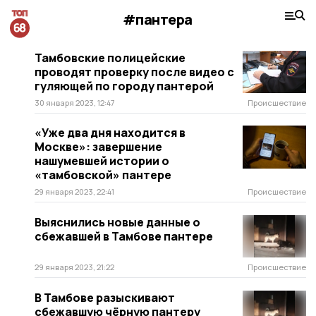
#пантера
Тамбовские полицейские
проводят проверку после видео с
гуляющей по городу пантерой
30 января 2023, 12:47
Происшествие
«Уже два дня находится в
Москве»: завершение
нашумевшей истории о
«тамбовской» пантере
29 января 2023, 22:41
Происшествие
Выяснились новые данные о
сбежавшей в Тамбове пантере
29 января 2023, 21:22
Происшествие
В Тамбове разыскивают
сбежавшую чёрную пантеру