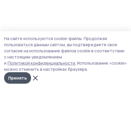
На сайте используются cookie-файлы.
Продолжая
пользоваться данным сайтом, вы подтверждаете свое
согласие на использование файлов cookie в соответствии
с настоящим уведомлением
и
Политикой конфиденциальности.
Использование «cookie»
можно отменить в настройках браузера.
Принять
РИА «ТОП68» -
Политика
конфиденциальности
новости
На сайте используются
Тамбова и
cookie-файлы. Продолжая
пользоваться данным
области