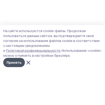
На сайте используются cookie-файлы.
Продолжая
пользоваться данным сайтом, вы подтверждаете свое
согласие на использование файлов cookie в соответствии
с настоящим уведомлением
и
Политикой конфиденциальности.
Использование «cookie»
можно отменить в настройках браузера.
Принять
РИА «ТОП68» -
Политика
конфиденциальности
новости
На сайте используются
Тамбова и
cookie-файлы. Продолжая
пользоваться данным
области