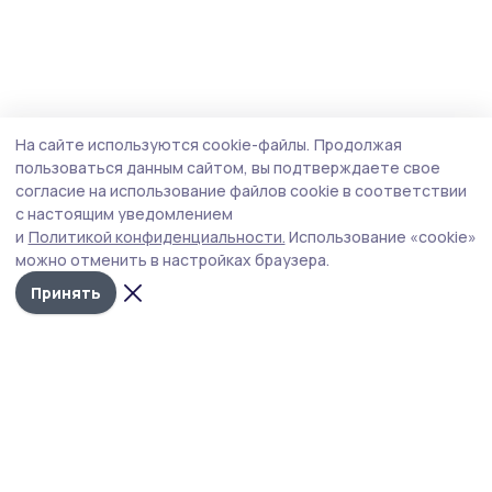
На сайте используются cookie-файлы.
Продолжая
пользоваться данным сайтом, вы подтверждаете свое
согласие на использование файлов cookie в соответствии
с настоящим уведомлением
и
Политикой конфиденциальности.
Использование «cookie»
можно отменить в настройках браузера.
Принять
РИА «ТОП68» -
Политика
конфиденциальности
новости
На сайте используются
Тамбова и
cookie-файлы. Продолжая
пользоваться данным
области