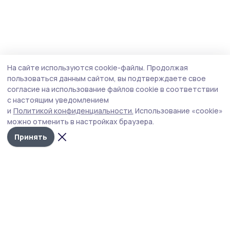
На сайте используются cookie-файлы.
Продолжая
пользоваться данным сайтом, вы подтверждаете свое
согласие на использование файлов cookie в соответствии
с настоящим уведомлением
и
Политикой конфиденциальности.
Использование «cookie»
можно отменить в настройках браузера.
Принять
РИА «ТОП68» -
Политика
конфиденциальности
новости
На сайте используются
Тамбова и
cookie-файлы. Продолжая
пользоваться данным
области