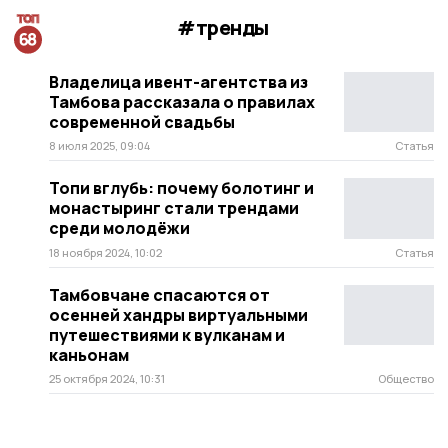
#тренды
Владелица ивент-агентства из
Тамбова рассказала о правилах
современной свадьбы
8 июля 2025, 09:04
Статья
Топи вглубь: почему болотинг и
монастыринг стали трендами
среди молодёжи
18 ноября 2024, 10:02
Статья
Тамбовчане спасаются от
осенней хандры виртуальными
путешествиями к вулканам и
каньонам
25 октября 2024, 10:31
Общество