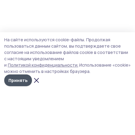
На сайте используются cookie-файлы.
Продолжая
пользоваться данным сайтом, вы подтверждаете свое
согласие на использование файлов cookie в соответствии
с настоящим уведомлением
и
Политикой конфиденциальности.
Использование «cookie»
можно отменить в настройках браузера.
Принять
РИА «ТОП68» -
Политика
конфиденциальности
новости
На сайте используются
Тамбова и
cookie-файлы. Продолжая
пользоваться данным
области